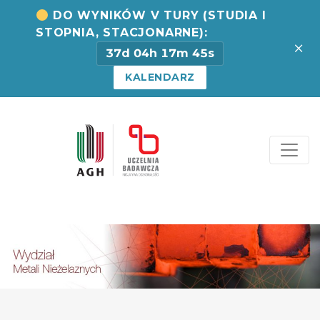
DO WYNIKÓW V TURY (STUDIA I
STOPNIA, STACJONARNE):
×
37d 04h 17m 45s
KALENDARZ
Strona Centrum Rekrut