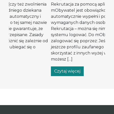
nia
Rekrutacja za pomocą aplikacji mobilnej
Ba
a
mObywatel jest obowiązkowe. mObywatel
od
i
automatycznie wypełni i potwierdzi większość
ni
wie
wymaganych danych osobowych w systemie e-
sz
e
Rekrutacja – można się nim również do
ht
dy
systemu logować. Do mObywatela można
pr
e od
zalogować się poprzez: Jeśli nie posiadasz
ba
jeszcze profilu zaufanego ani nie możesz
Me
skorzystać z innych wyżej wymienionych opcji,
in
możesz […]
st
Czytaj więcej
C