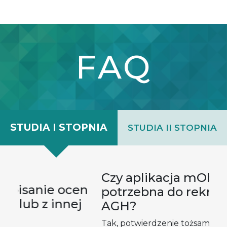
FAQ
STUDIA I STOPNIA
STUDIA II STOPNIA
P
Czy aplikacja mObywatel jest
en
o
potrzebna do rekrutacji na
j
b
AGH?
m
Tak, potwierdzenie tożsamości w systemie e-