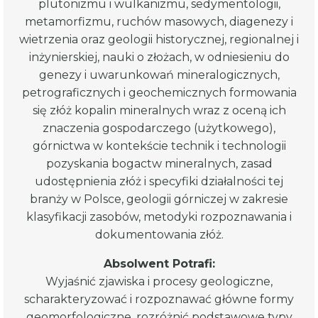
plutonizmu i wulkanizmu, sedymentologii,
metamorfizmu, ruchów masowych, diagenezy i
wietrzenia oraz geologii historycznej, regionalnej i
inżynierskiej, nauki o złożach, w odniesieniu do
genezy i uwarunkowań mineralogicznych,
petrograficznych i geochemicznych formowania
się złóż kopalin mineralnych wraz z oceną ich
znaczenia gospodarczego (użytkowego),
górnictwa w kontekście technik i technologii
pozyskania bogactw mineralnych, zasad
udostępnienia złóż i specyfiki działalności tej
branży w Polsce, geologii górniczej w zakresie
klasyfikacji zasobów, metodyki rozpoznawania i
dokumentowania złóż.
Absolwent Potrafi:
Wyjaśnić zjawiska i procesy geologiczne,
scharakteryzować i rozpoznawać główne formy
geomorfologiczne, rozróżnić podstawowe typy