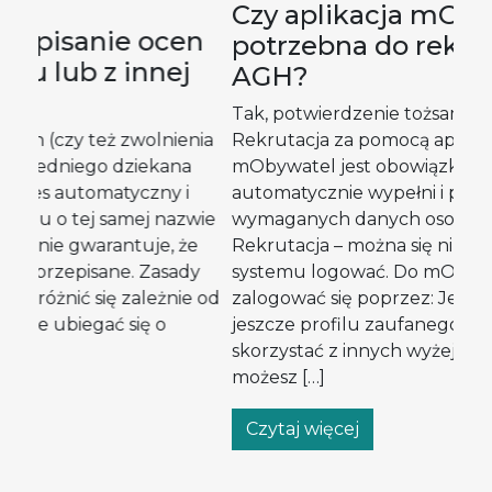
P
Czy aplikacja mObywatel jest
n
o
potrzebna do rekrutacji na
ba
AGH?
m
Tak, potwierdzenie tożsamości w systemie e-
nia
Rekrutacja za pomocą aplikacji mobilnej
Ba
mObywatel jest obowiązkowe. mObywatel
od
automatycznie wypełni i potwierdzi większość
ni
wie
wymaganych danych osobowych w systemie e-
szc
e
Rekrutacja – można się nim również do
ht
y
systemu logować. Do mObywatela można
pr
 od
zalogować się poprzez: Jeśli nie posiadasz
ba
jeszcze profilu zaufanego ani nie możesz
Med
skorzystać z innych wyżej wymienionych opcji,
inf
możesz […]
str
Czytaj więcej
C