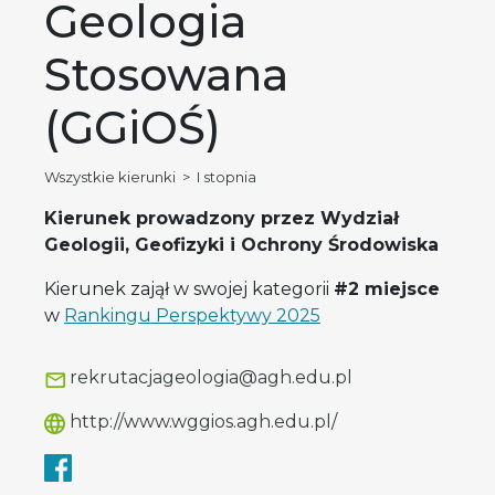
Geologia
Stosowana
(GGiOŚ)
Wszystkie kierunki
>
I stopnia
Kierunek prowadzony przez Wydział
Geologii, Geofizyki i Ochrony Środowiska
Kierunek zajął w swojej kategorii
#2 miejsce
w
Rankingu Perspektywy 2025
rekrutacjageologia@agh.edu.pl
http://www.wggios.agh.edu.pl/