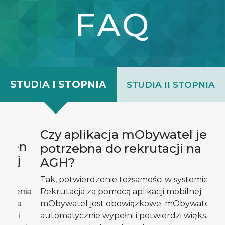
FAQ
STUDIA I STOPNIA
STUDIA II STOPNIA
P
Czy aplikacja mObywatel jest
n
o
potrzebna do rekrutacji na
ba
AGH?
m
Tak, potwierdzenie tożsamości w systemie e-
nia
Rekrutacja za pomocą aplikacji mobilnej
Ba
mObywatel jest obowiązkowe. mObywatel
od
automatycznie wypełni i potwierdzi większość
ni