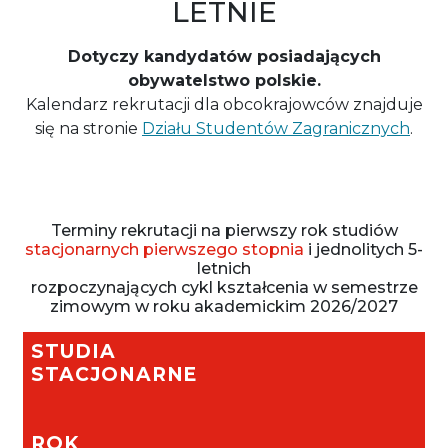
LETNIE
Dotyczy kandydatów posiadających
obywatelstwo polskie.
Kalendarz rekrutacji dla obcokrajowców znajduje
się na stronie
Działu Studentów Zagranicznych
.
Terminy rekrutacji na pierwszy rok studiów
stacjonarnych pierwszego stopnia
i jednolitych 5-
letnich
rozpoczynających cykl kształcenia w semestrze
zimowym w roku akademickim 2026/2027
STUDIA
STACJONARNE
ROK