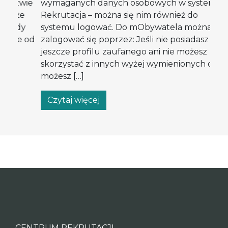
wie
wymaganych danych osobowych w systemie e-
szc
e
Rekrutacja – można się nim również do
ht
y
systemu logować. Do mObywatela można
pr
 od
zalogować się poprzez: Jeśli nie posiadasz
ba
jeszcze profilu zaufanego ani nie możesz
Med
skorzystać z innych wyżej wymienionych opcji,
inf
możesz […]
str
Czytaj więcej
C
CENTRUM REKRUTACJI